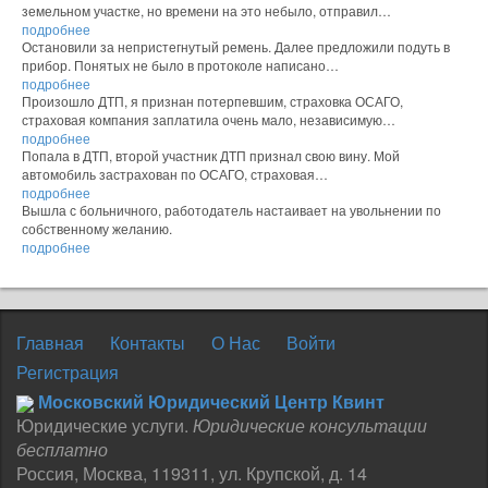
земельном участке, но времени на это небыло, отправил…
подробнее
Остановили за непристегнутый ремень. Далее предложили подуть в
прибор. Понятых не было в протоколе написано…
подробнее
Произошло ДТП, я признан потерпевшим, страховка ОСАГО,
страховая компания заплатила очень мало, независимую…
подробнее
Попала в ДТП, второй участник ДТП признал свою вину. Мой
автомобиль застрахован по ОСАГО, страховая…
подробнее
Вышла с больничного, работодатель настаивает на увольнении по
собственному желанию.
подробнее
Главная
Контакты
О Нас
Войти
Регистрация
Московский Юридический Центр Квинт
Юридические услуги.
Юридические консультации
бесплатно
Россия
,
Москва
,
119311
,
ул. Крупской, д. 14