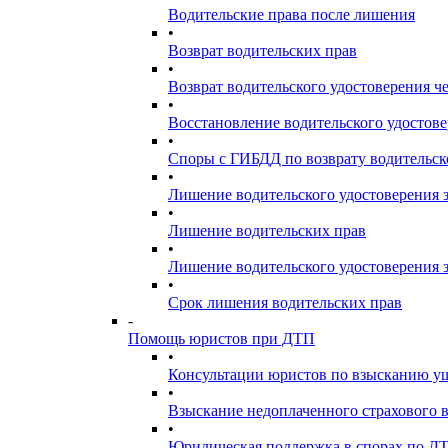
Водительские права после лишения
•
Возврат водительских прав
•
Возврат водительского удостоверения че
•
Восстановление водительского удостов
•
Споры с ГИБДД по возврату водительск
•
Лишение водительского удостоверения з
•
Лишение водительских прав
•
Лишение водительского удостоверения
•
Срок лишения водительских прав
-
Помощь юристов при ДТП
•
Консультации юристов по взысканию у
•
Взыскание недоплаченного страхового 
•
Юридическая поддержка в спорах по Д