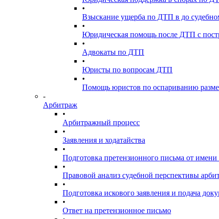
•
Взыскание ущерба по ДТП в до судебно
•
Юридическая помощь после ДТП с пос
•
Адвокаты по ДТП
•
Юристы по вопросам ДТП
•
Помощь юристов по оспариванию разме
-
Арбитраж
•
Арбитражный процесс
•
Заявления и ходатайства
•
Подготовка претензионного письма от имен
•
Правовой анализ судебной перспективы арби
•
Подготовка искового заявления и подача доку
•
Ответ на претензионное письмо