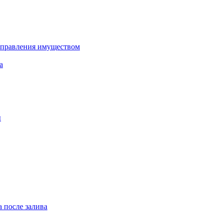
управления имуществом
а
ы
 после залива