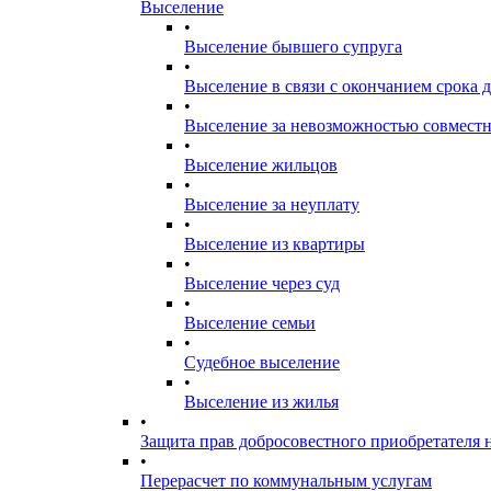
Выселение
•
Выселение бывшего супруга
•
Выселение в связи с окончанием срока 
•
Выселение за невозможностью совмест
•
Выселение жильцов
•
Выселение за неуплату
•
Выселение из квартиры
•
Выселение через суд
•
Выселение семьи
•
Судебное выселение
•
Выселение из жилья
•
Защита прав добросовестного приобретателя 
•
Перерасчет по коммунальным услугам