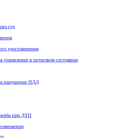
рез суд
ерения
ого удостоверения
а управление в нетрезвом состоянии
 за нарушение ПДД
щерба при ДТП
возмещения
ТП