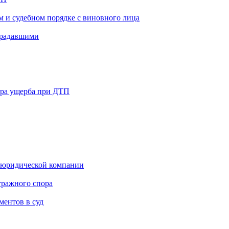
м и судебном порядке с виновного лица
традавшими
ра ущерба при ДТП
и юридической компании
тражного спора
ментов в суд