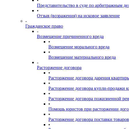
•
Представительство в суде по арбитражным де
•
Отзыв (возражения) на исковое заявление
-
Гражданское право
-
Возмещение причиненного вреда
•
Возмещение морального вреда
•
Возмещение материального вреда
-
Расторжение договора
•
Расторжение договора дарения квартир
•
Расторжение договора купли-продажи 
•
Расторжение договора пожизненной ре
•
Помощь юристов при расторжении дого
•
Расторжение договора поставки товаров
•