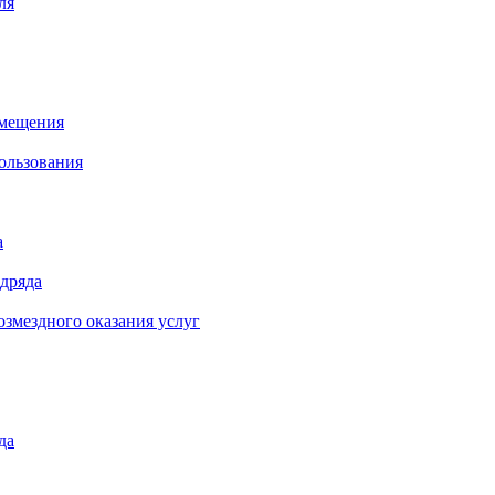
ля
омещения
ользования
а
одряда
озмездного оказания услуг
да