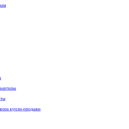
лам
ы
квартиры
нты
вора купли-продажи