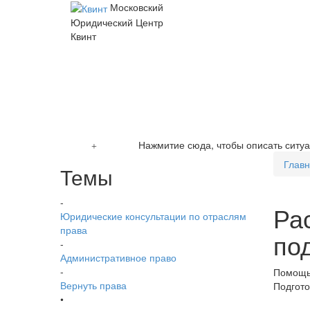
Московский
Юридический Центр
Квинт
Нажмитие сюда, чтобы описать ситу
Глав
Темы
-
Ра
Юридические консультации по отраслям
права
по
-
Административное право
-
Помощь 
Вернуть права
Подгото
•