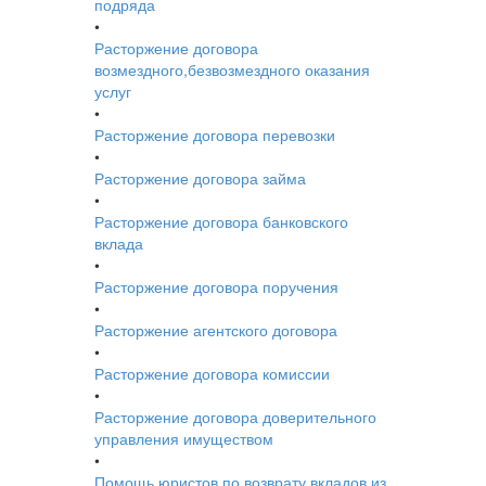
подряда
•
Расторжение договора
возмездного,безвозмездного оказания
услуг
•
Расторжение договора перевозки
•
Расторжение договора займа
•
Расторжение договора банковского
вклада
•
Расторжение договора поручения
•
Расторжение агентского договора
•
Расторжение договора комиссии
•
Расторжение договора доверительного
управления имуществом
•
Помощь юристов по возврату вкладов из