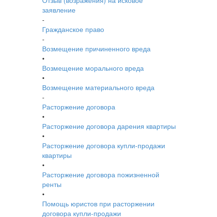
Отзыв (возражения) на исковое
заявление
-
Гражданское право
-
Возмещение причиненного вреда
•
Возмещение морального вреда
•
Возмещение материального вреда
-
Расторжение договора
•
Расторжение договора дарения квартиры
•
Расторжение договора купли-продажи
квартиры
•
Расторжение договора пожизненной
ренты
•
Помощь юристов при расторжении
договора купли-продажи