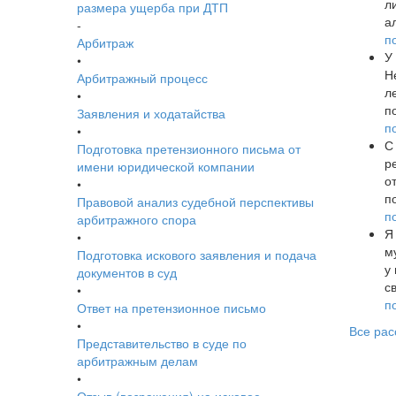
л
размера ущерба при ДТП
а
-
п
Арбитраж
У
•
Н
Арбитражный процесс
л
•
п
Заявления и ходатайства
п
•
С
Подготовка претензионного письма от
р
имени юридической компании
о
•
п
Правовой анализ судебной перспективы
п
арбитражного спора
Я
•
м
Подготовка искового заявления и подача
у
документов в суд
с
•
п
Ответ на претензионное письмо
•
Все рас
Представительство в суде по
арбитражным делам
•