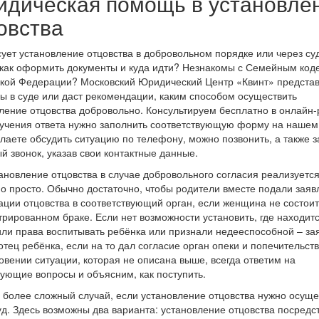
дическая помощь в установле
овства
ует установление отцовства в добровольном порядке или через су
 как оформить документы и куда идти? Незнакомы с Семейным код
кой Федерации? Московский Юридический Центр «Квинт» предста
ы в суде или даст рекомендации, каким способом осуществить
ление отцовства добровольно. Консультируем бесплатно в онлайн
учения ответа нужно заполнить соответствующую форму на нашем 
лаете обсудить ситуацию по телефону, можно позвонить, а также з
й звонок, указав свои контактные данные.
тановление отцовства в случае добровольного согласия реализуетс
о просто. Обычно достаточно, чтобы родители вместе подали заяв
ации отцовства в соответствующий орган, если женщина не состоит
трированном браке. Если нет возможности установить, где находитс
ли права воспитывать ребёнка или признали недееспособной – за
отец ребёнка, если на то дал согласие орган опеки и попечительств
овении ситуации, которая не описана выше, всегда ответим на
ующие вопросы и объясним, как поступить.
 более сложный случай, если установление отцовства нужно осуще
уд. Здесь возможны два варианта: установление отцовства посредс