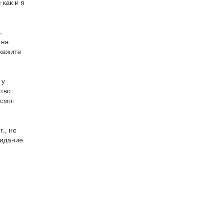
 как и я
.
 на
кажите
 у
тво
 смог
., но
видание