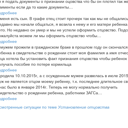
и я подать документы о признании оцовства что бы он плотил так же
лименты если да то какие документы…
одробнее
 меня есть сын. В графе отец стоит прочерк так как мы не общались
едавно мы начали общаться, я возила к нему и его матери ребенка
ето. Но недавно он умер и мы не успели оформить отцовство. Подс
ожалуйста можем ли мы оформить отцовство чтобы…
одробнее
 мужем прожили в гражданском браке в прошлом году он скончался
ебенка в свидетельстве о рождении стоит моя фамилия а имя отчес
тца хотела бы установить факт признания отцовства чтобы ребенок
олучать пособие по потере кормильца
одробнее
 родила 10.10.2015г, а с осужденным мужем развелась в июле 2015г
уж не является отцом моему ребенку, т.к. последнее длительное с
 нас было в январе 2014г. Теперь не могу нормально получить
видетельство о рождении ребенка, работники ЗАГСа…
одробнее
смотренные ситуации по теме
Установление отцовства