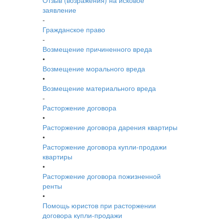
Отзыв (возражения) на исковое
заявление
-
Гражданское право
-
Возмещение причиненного вреда
•
Возмещение морального вреда
•
Возмещение материального вреда
-
Расторжение договора
•
Расторжение договора дарения квартиры
•
Расторжение договора купли-продажи
квартиры
•
Расторжение договора пожизненной
ренты
•
Помощь юристов при расторжении
договора купли-продажи