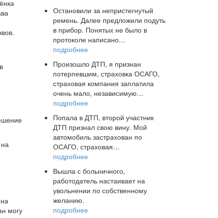
бёнка
Остановили за непристегнутый
ава
ремень. Далее предложили подуть
в прибор. Понятых не было в
рвов.
протоколе написано…
подробнее
Произошло ДТП, я признан
в
потерпевшим, страховка ОСАГО,
страховая компания заплатила
очень мало, независимую…
подробнее
Попала в ДТП, второй участник
решение
ДТП признал свою вину. Мой
автомобиль застрахован по
 на
ОСАГО, страховая…
подробнее
Вышла с больничного,
работодатель настаивает на
увольнении по собственному
желанию.
 на
подробнее
ан могу