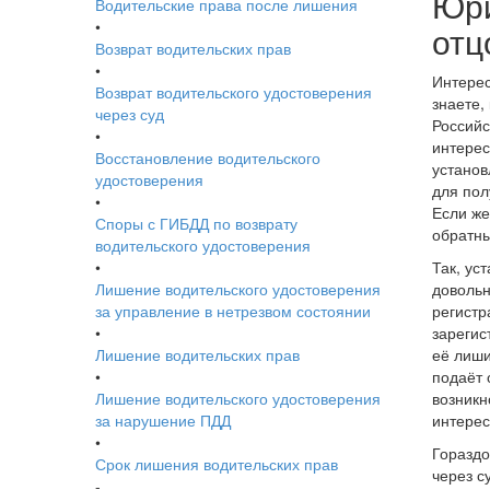
Юри
Водительские права после лишения
•
отц
Возврат водительских прав
•
Интерес
Возврат водительского удостоверения
знаете,
через суд
Российс
•
интерес
Восстановление водительского
установ
удостоверения
для пол
•
Если же
Споры с ГИБДД по возврату
обратны
водительского удостоверения
•
Так, ус
Лишение водительского удостоверения
довольн
за управление в нетрезвом состоянии
регистр
•
зарегис
Лишение водительских прав
её лиши
•
подаёт 
Лишение водительского удостоверения
возникн
за нарушение ПДД
интерес
•
Гораздо
Срок лишения водительских прав
через с
-