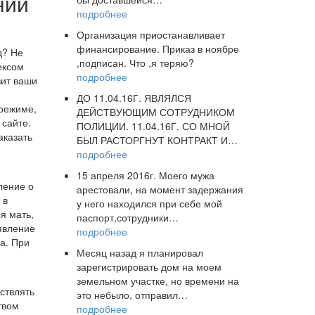
нии
подробнее
Организация приостанавливает
финансирование. Приказ в ноябре
д? Не
,подписан. Что ,я теряю?
ексом
подробнее
вит ваши
ДО 11.04.16Г. ЯВЛЯЛСЯ
-режиме,
ДЕЙСТВУЮЩИМ СОТРУДНИКОМ
сайте.
ПОЛИЦИИ. 11.04.16Г. СО МНОЙ
аказать
БЫЛ РАСТОРГНУТ КОНТРАКТ И…
подробнее
я
15 апреля 2016г. Моего мужа
ление о
арестовали, на момент задержания
 в
у него находился при себе мой
я мать,
паспорт,сотрудники…
явление
подробнее
а. При
Месяц назад я планировал
зарегистрировать дом на моем
земельном участке, но времени на
ствлять
это небыло, отправил…
твом
подробнее