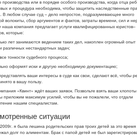
о производства или в порядке особого производства, когда отца ре
ивых и процедура необходима, чтобы защитить наследственные пр
. В любом случае суд – дело непростое, подразумевающее много
й волокиты, сбор аргументов и фактов, затраты времени, сил и не
 наша компания предлагает услуги квалифицированных юристов–
ов, которые:
лько лет занимаются ведением таких дел, накоплен огромный опыт 
 различных нестандартных задач;
 все тонкости судебного процесса;
льно оформят иски и другую необходимую документацию;
 представлять ваши интересы в суде как свои, сделают всё, чтобы 
инято в вашу пользу.
мпания «Квинт» ждёт ваших заявок. Позвольте взять ваши хлопоты
ы приложим максимум усилий, чтобы вы не пожалели, что отдали
тение нашим специалистам.
мотренные ситуации
 2009г. я была лешина родительских прав троих детей за это время
ежал долг по алиментам. Брак с папой детей не был зарегистриров