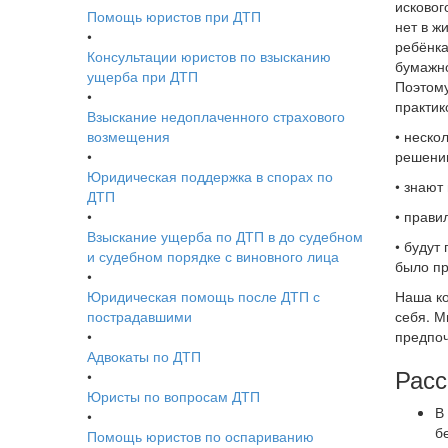
исковог
Помощь юристов при ДТП
нет в ж
•
ребёнка
Консультации юристов по взысканию
бумажно
ущерба при ДТП
Поэтому
•
практик
Взыскание недоплаченного страхового
возмещения
• неско
•
решении
Юридическая поддержка в спорах по
• знают
ДТП
•
• прави
Взыскание ущерба по ДТП в до судебном
• будут
и судебном порядке с виновного лица
было пр
•
Юридическая помощь после ДТП с
Наша ко
пострадавшими
себя. М
•
предпоч
Адвокаты по ДТП
Расс
•
Юристы по вопросам ДТП
В
•
б
Помощь юристов по оспариванию