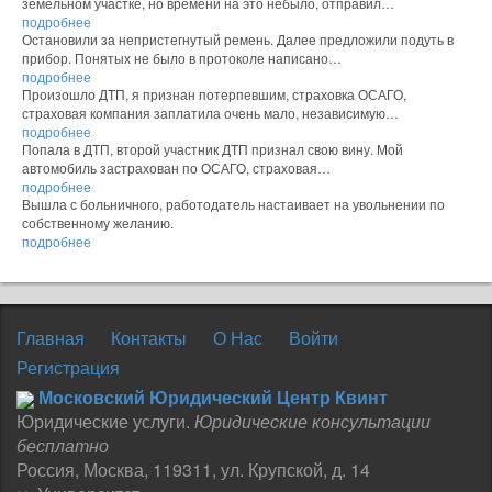
земельном участке, но времени на это небыло, отправил…
подробнее
Остановили за непристегнутый ремень. Далее предложили подуть в
прибор. Понятых не было в протоколе написано…
подробнее
Произошло ДТП, я признан потерпевшим, страховка ОСАГО,
страховая компания заплатила очень мало, независимую…
подробнее
Попала в ДТП, второй участник ДТП признал свою вину. Мой
автомобиль застрахован по ОСАГО, страховая…
подробнее
Вышла с больничного, работодатель настаивает на увольнении по
собственному желанию.
подробнее
Главная
Контакты
О Нас
Войти
Регистрация
Московский Юридический Центр Квинт
Юридические услуги.
Юридические консультации
бесплатно
Россия
,
Москва
,
119311
,
ул. Крупской, д. 14