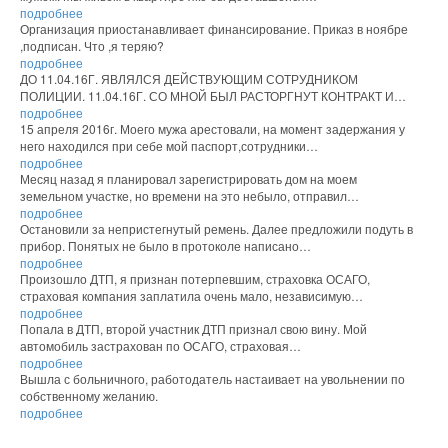
подробнее
Организация приостанавливает финансирование. Приказ в ноябре
,подписан. Что ,я теряю?
подробнее
ДО 11.04.16Г. ЯВЛЯЛСЯ ДЕЙСТВУЮЩИМ СОТРУДНИКОМ
ПОЛИЦИИ. 11.04.16Г. СО МНОЙ БЫЛ РАСТОРГНУТ КОНТРАКТ И…
подробнее
15 апреля 2016г. Моего мужа арестовали, на момент задержания у
него находился при себе мой паспорт,сотрудники…
подробнее
Месяц назад я планировал зарегистрировать дом на моем
земельном участке, но времени на это небыло, отправил…
подробнее
Остановили за непристегнутый ремень. Далее предложили подуть в
прибор. Понятых не было в протоколе написано…
подробнее
Произошло ДТП, я признан потерпевшим, страховка ОСАГО,
страховая компания заплатила очень мало, независимую…
подробнее
Попала в ДТП, второй участник ДТП признал свою вину. Мой
автомобиль застрахован по ОСАГО, страховая…
подробнее
Вышла с больничного, работодатель настаивает на увольнении по
собственному желанию.
подробнее