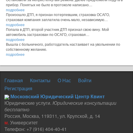
прибор. Понятых не было в протоколе написано…
подробнее
Произошло ДТП, я признан потерпевшим, страховка ОСАГО,
страховая компания заплатила очень мало, независимую…
подробнее
Попала в ДТП, второй участник ДТП признал свою вину. Мой
автомобиль застрахован по ОСАГО, страховая…
подробнее
Вышла с больничного, работодатель настаивает на увольнении по
собственному желанию.
подробнее
Главная
Контакты
О Нас
Войти
Регистрация
Московский Юридический Центр Квинт
Юридические услуги.
Юридические консультации
бесплатно
Россия
,
Москва
,
119311
,
ул. Крупской, д. 14
м.
Университет
Телефон:
+7 (916) 404-40-41